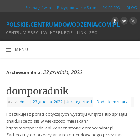
Strona główna
Pozycjonowanie Stron
SKLEP SEO
BLOG
polskie.centrumdowodzenia.com.pl
CENTRUM PRECLI W INTERNECIE - LINKI SEO
MENU
23 grudnia, 2022
Archiwum dnia:
domporadnik
przez
admin
|
23 grudnia, 2022
|
Uncategorized
Dodaj komentarz
Poszukujesz porad dotyczących wystroju wnętrza lub sprzętu
znajdującego się w większości mieszkań?
https://domporadnik.pl Zobacz stronę domporadnik.pl –
Zachęcamy do przeczytania rekomendowanego przez nas