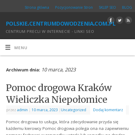
Strona główna
Pozycjonowanie Stron
SKLEP SEO
BLOG
polskie.centrumdowodzenia.com.pl
CENTRUM PRECLI W INTERNECIE - LINKI SEO
MENU
10 marca, 2023
Archiwum dnia:
Pomoc drogowa Kraków
Wieliczka Niepołomice
przez
admin
|
10 marca, 2023
|
Uncategorized
Dodaj komentarz
Pomoc drogowa to usługa, która zdecydowanie przyda się
każdemu kierowcy Pomoc drogowa polega ona na zapewnieniu