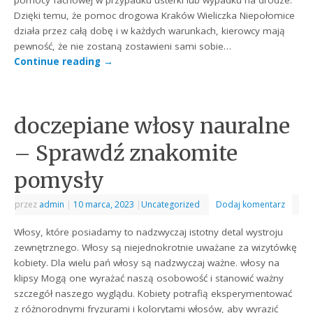
pomocy fachowej w przypadku usterki lub wypadku na drodze.
Dzięki temu, że pomoc drogowa Kraków Wieliczka Niepołomice
działa przez całą dobę i w każdych warunkach, kierowcy mają
pewność, że nie zostaną zostawieni sami sobie…
Continue reading
→
doczepiane włosy nauralne
– Sprawdź znakomite
pomysły
przez
admin
|
10 marca, 2023
|
Uncategorized
Dodaj komentarz
Włosy, które posiadamy to nadzwyczaj istotny detal wystroju
zewnętrznego. Włosy są niejednokrotnie uważane za wizytówkę
kobiety. Dla wielu pań włosy są nadzwyczaj ważne. włosy na
klipsy Mogą one wyrażać naszą osobowość i stanowić ważny
szczegół naszego wyglądu. Kobiety potrafią eksperymentować
z różnorodnymi fryzurami i kolorytami włosów, aby wyrazić