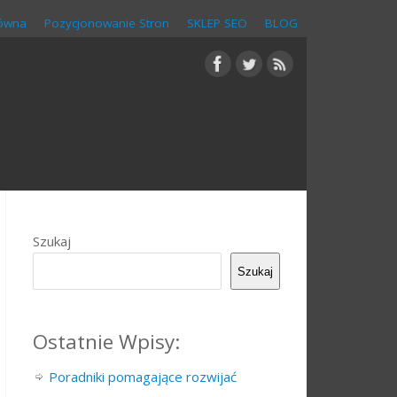
łówna
Pozycjonowanie Stron
SKLEP SEO
BLOG
Szukaj
Szukaj
Ostatnie Wpisy:
Poradniki pomagające rozwijać