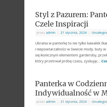
Styl z Pazurem: Pant
Czele Inspiracji
przez
admin
|
21 stycznia, 2024
|
Uncategor
Ubrania w panterkę to nie tylko kawałek tka
i niepowtarzalności w świecie mody. buty w p
się ikonicznym elementem garderoby, przek
który przetrwał próbę czasu, zyskując…
Co
Panterka w Codzienn
Indywidualność w 
przez
admin
|
21 stycznia, 2024
|
Uncategor