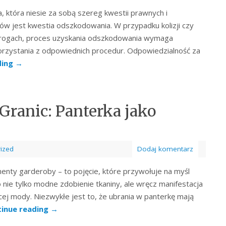
która niesie za sobą szereg kwestii prawnych i
ów jest kwestia odszkodowania. W przypadku kolizji czy
rogach, proces uzyskania odszkodowania wymaga
skorzystania z odpowiednich procedur. Odpowiedzialność za
ding
→
ranic: Panterka jako
ized
Dodaj komentarz
menty garderoby – to pojęcie, które przywołuje na myśl
o nie tylko modne zdobienie tkaniny, ale wręcz manifestacja
ącej mody. Niezwykłe jest to, że ubrania w panterkę mają
inue reading
→