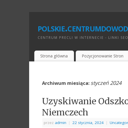
polskie.centrumdowod
CENTRUM PRECLI W INTERNECIE - LINKI SE
Strona główna
Pozycjonowanie Stron
styczeń 2024
Archiwum miesiąca:
Uzyskiwanie Odszko
Niemczech
przez
admin
|
22 stycznia, 2024
|
Uncategor