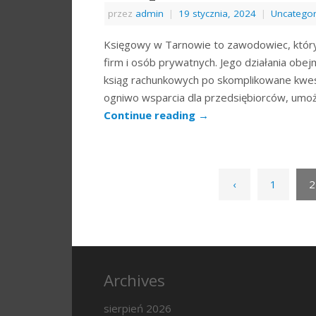
przez
admin
|
19 stycznia, 2024
|
Uncategor
Księgowy w Tarnowie to zawodowiec, który
firm i osób prywatnych. Jego działania obe
ksiąg rachunkowych po skomplikowane kwe
ogniwo wsparcia dla przedsiębiorców, umożl
Continue reading
→
‹
1
2
Archives
sierpień 2026