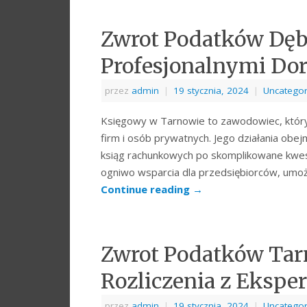
Zwrot Podatków Dębi
Profesjonalnymi Do
przez
admin
|
19 stycznia, 2024
|
Uncategor
Księgowy w Tarnowie to zawodowiec, który
firm i osób prywatnych. Jego działania obe
ksiąg rachunkowych po skomplikowane kwe
ogniwo wsparcia dla przedsiębiorców, umożl
Continue reading
→
Zwrot Podatków Tar
Rozliczenia z Ekspe
przez
admin
|
19 stycznia, 2024
|
Uncategor