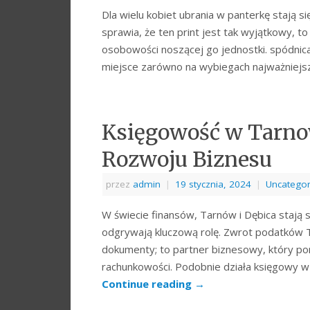
Dla wielu kobiet ubrania w panterkę staj
sprawia, że ten print jest tak wyjątkowy, t
osobowości noszącej go jednostki. spódnic
miejsce zarówno na wybiegach najważniej
Księgowość w Tarno
Rozwoju Biznesu
przez
admin
|
19 stycznia, 2024
|
Uncategor
W świecie finansów, Tarnów i Dębica stają s
odgrywają kluczową rolę. Zwrot podatków T
dokumenty; to partner biznesowy, który p
rachunkowości. Podobnie działa księgowy w 
Continue reading
→