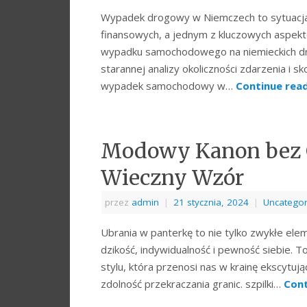
Wypadek drogowy w Niemczech to sytuacja, 
finansowych, a jednym z kluczowych aspekt
wypadku samochodowego na niemieckich d
starannej analizy okoliczności zdarzenia i 
wypadek samochodowy w…
Continue rea
Modowy Kanon bez G
Wieczny Wzór
przez
admin
|
21 stycznia, 2024
|
Uncategor
Ubrania w panterkę to nie tylko zwykłe ele
dzikość, indywidualność i pewność siebie. T
stylu, która przenosi nas w krainę ekscytuj
zdolność przekraczania granic. szpilki…
Cont