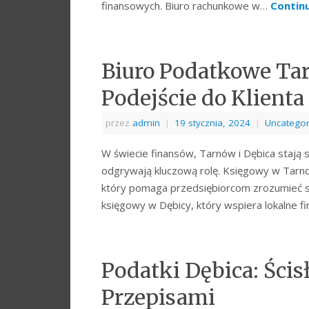
finansowych. Biuro rachunkowe w…
Contin
Biuro Podatkowe Ta
Podejście do Klienta
przez
admin
|
19 stycznia, 2024
|
Uncategor
W świecie finansów, Tarnów i Dębica stają s
odgrywają kluczową rolę. Księgowy w Tarnow
który pomaga przedsiębiorcom zrozumieć s
księgowy w Dębicy, który wspiera lokalne 
Podatki Dębica: Ści
Przepisami