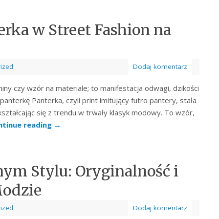
erka w Street Fashion na
ized
Dodaj komentarz
niny czy wzór na materiale; to manifestacja odwagi, dzikości
anterkę Panterka, czyli print imitujący futro pantery, stała
ształcając się z trendu w trwały klasyk modowy. To wzór,
ntinue reading
→
ym Stylu: Oryginalność i
Modzie
ized
Dodaj komentarz