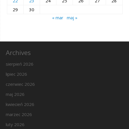
22
23
24
25
26
27
28
29
30
« mar
maj »
Archives
sierpień 2026
lipiec 2026
czerwiec 2026
maj 2026
kwiecień 2026
marzec 2026
luty 2026