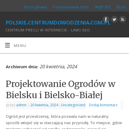
Strona główna
Pozycjonowanie Stron
SKLEP SEO
BLOG
polskie.centrumdowodzenia.com.pl
CENTRUM PRECLI W INTERNECIE - LINKI SEO
MENU
20 kwietnia, 2024
Archiwum dnia:
Projektowanie Ogrodów w
Bielsku i Bielsko-Białej
przez
admin
|
20 kwietnia, 2024
|
Uncategorized
Dodaj komentarz
Ogród jest przestrzenią, która pozwala nam w naturalny
sposób wtopić się w otaczającą nas przyrodę. To miejsce, gdzie