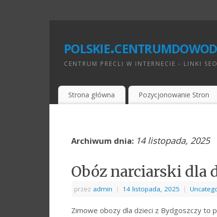
polskie.centrumdowod
CENTRUM PRECLI W INTERNECIE - LINKI SE
Strona główna
Pozycjonowanie Stron
14 listopada, 2025
Archiwum dnia:
Obóz narciarski dla 
przez
admin
|
14 listopada, 2025
|
Uncatego
Zimowe obozy dla dzieci z Bydgoszczy to p