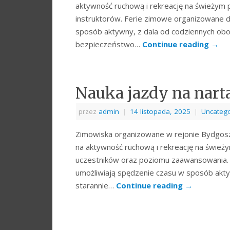
aktywność ruchową i rekreację na świeżym 
instruktorów. Ferie zimowe organizowane d
sposób aktywny, z dala od codziennych obo
bezpieczeństwo…
Continue reading
→
Nauka jazdy na nart
przez
admin
|
14 listopada, 2025
|
Uncatego
Zimowiska organizowane w rejonie Bydgosz
na aktywność ruchową i rekreację na świe
uczestników oraz poziomu zaawansowania.
umożliwiają spędzenie czasu w sposób akty
starannie…
Continue reading
→