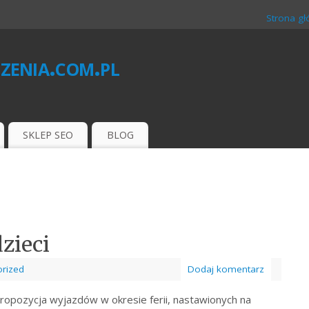
Strona g
zenia.com.pl
O
SKLEP SEO
BLOG
dzieci
rized
Dodaj komentarz
ropozycja wyjazdów w okresie ferii, nastawionych na