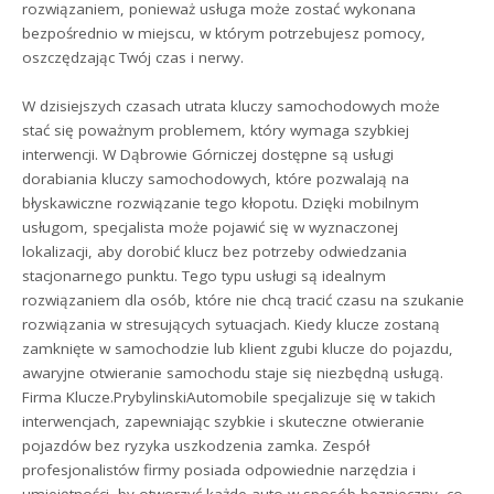
rozwiązaniem, ponieważ usługa może zostać wykonana
bezpośrednio w miejscu, w którym potrzebujesz pomocy,
oszczędzając Twój czas i nerwy.
W dzisiejszych czasach utrata kluczy samochodowych może
stać się poważnym problemem, który wymaga szybkiej
interwencji. W Dąbrowie Górniczej dostępne są usługi
dorabiania kluczy samochodowych, które pozwalają na
błyskawiczne rozwiązanie tego kłopotu. Dzięki mobilnym
usługom, specjalista może pojawić się w wyznaczonej
lokalizacji, aby dorobić klucz bez potrzeby odwiedzania
stacjonarnego punktu. Tego typu usługi są idealnym
rozwiązaniem dla osób, które nie chcą tracić czasu na szukanie
rozwiązania w stresujących sytuacjach. Kiedy klucze zostaną
zamknięte w samochodzie lub klient zgubi klucze do pojazdu,
awaryjne otwieranie samochodu staje się niezbędną usługą.
Firma Klucze.PrybylinskiAutomobile specjalizuje się w takich
interwencjach, zapewniając szybkie i skuteczne otwieranie
pojazdów bez ryzyka uszkodzenia zamka. Zespół
profesjonalistów firmy posiada odpowiednie narzędzia i
umiejętności, by otworzyć każde auto w sposób bezpieczny, co