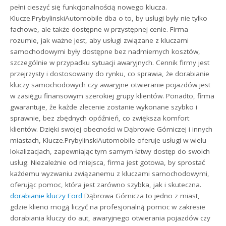
pełni cieszyć się funkcjonalnością nowego klucza.
Klucze.PrybylinskiAutomobile dba o to, by usługi były nie tylko
fachowe, ale także dostępne w przystępnej cenie. Firma
rozumie, jak ważne jest, aby usługi związane z kluczami
samochodowymi były dostępne bez nadmiernych kosztów,
szczególnie w przypadku sytuacji awaryjnych. Cennik firmy jest
przejrzysty i dostosowany do rynku, co sprawia, że dorabianie
kluczy samochodowych czy awaryjne otwieranie pojazdów jest
w zasięgu finansowym szerokiej grupy klientów. Ponadto, firma
gwarantuje, że każde zlecenie zostanie wykonane szybko i
sprawnie, bez zbędnych opóźnień, co zwiększa komfort
klientów. Dzięki swojej obecności w Dąbrowie Górniczej i innych
miastach, Klucze.PrybylinskiAutomobile oferuje usługi w wielu
lokalizacjach, zapewniając tym samym łatwy dostęp do swoich
usług. Niezależnie od miejsca, firma jest gotowa, by sprostać
każdemu wyzwaniu związanemu z kluczami samochodowymi,
oferując pomoc, która jest zarówno szybka, jak i skuteczna.
dorabianie kluczy Ford
Dąbrowa Górnicza to jedno z miast,
gdzie klienci mogą liczyć na profesjonalną pomoc w zakresie
dorabiania kluczy do aut, awaryjnego otwierania pojazdów czy