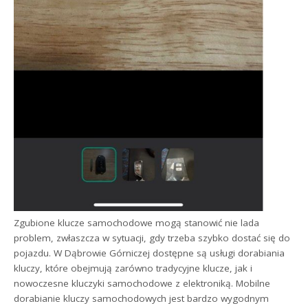
Zgubione klucze samochodowe mogą stanowić nie lada
problem, zwłaszcza w sytuacji, gdy trzeba szybko dostać się do
pojazdu. W Dąbrowie Górniczej dostępne są usługi dorabiania
kluczy, które obejmują zarówno tradycyjne klucze, jak i
nowoczesne kluczyki samochodowe z elektroniką. Mobilne
dorabianie kluczy samochodowych jest bardzo wygodnym