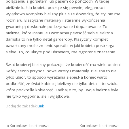
połączeniu z gorsetem lub pasem do pończoch. W takiej
bieliźnie każda kobieta poczuje się pewnie, elegancko i
wyjątkowo.Komplety bielizny plus size dowodzą, że styl nie ma
rozmiaru. Elastyczne materiały i staranne wykończenia
gwarantują doskonałe podtrzymanie i dopasowanie. To
bielizna, która inspiruje i wzmacnia pewność siebie.Bielizna
damska to nie tylko detal garderoby. Klasyczny komplet
bawełniany może zmienić sposób, w jaki kobieta postrzega
siebie. To, co ukryte pod ubraniem, ma ogromne znaczenie.
Świat kobiecej bielizny pokazuje, że kobiecość ma wiele odcieni.
Każdy sezon przynosi nowe wzory i materiały. Bielizna to nie
tylko ubiór, to sposób wyrażania siebie.Na koniec warto
podkreślić, że świat kobiecej bielizny nie tylko detal – to sztuka,
która podkreśla kobiecość. Zadbaj o to, by Twoja bielizna była
nie tylko wygodna, ale i wyjątkowa.
Dodaj do zakładek
Link
.
«
Koronkowe biustonosze –
Koronkowe biustonosze –