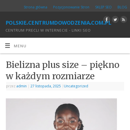
Strona główna
Pozycjonowanie Stron
SKLEP SEO
BLOG
polskie.centrumdowodzenia.com.pl
CENTRUM PRECLI W INTERNECIE - LINKI SEO
MENU
Bielizna plus size – piękno
w każdym rozmiarze
przez
admin
|
27 listopada, 2025
|
Uncategorized