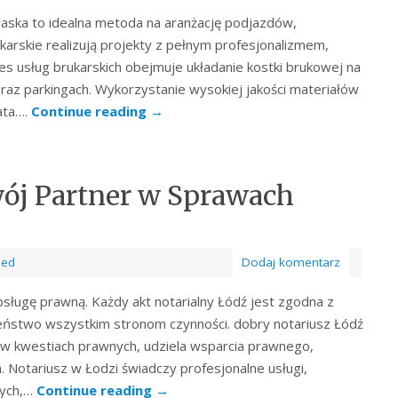
dlaska to idealna metoda na aranżację podjazdów,
karskie realizują projekty z pełnym profesjonalizmem,
s usług brukarskich obejmuje układanie kostki brukowej na
oraz parkingach. Wykorzystanie wysokiej jakości materiałów
ata….
Continue reading
→
ój Partner w Sprawach
zed
Dodaj komentarz
ługę prawną. Każdy akt notarialny Łódź jest zgodna z
eństwo wszystkim stronom czynności. dobry notariusz Łódź
t w kwestiach prawnych, udziela wsparcia prawnego,
 Notariusz w Łodzi świadczy profesjonalne usługi,
nych,…
Continue reading
→