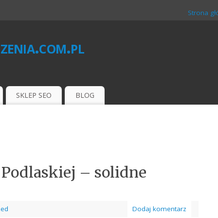
Strona g
zenia.com.pl
O
SKLEP SEO
BLOG
Podlaskiej – solidne
zed
Dodaj komentarz