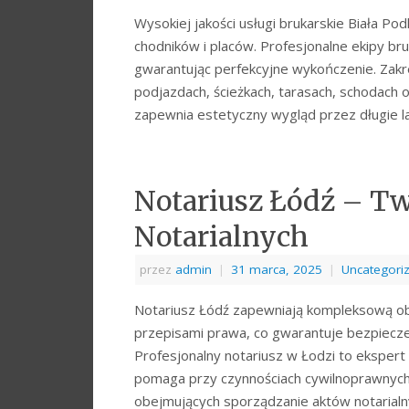
Wysokiej jakości usługi brukarskie Biała Po
chodników i placów. Profesjonalne ekipy bru
gwarantując perfekcyjne wykończenie. Zakre
podjazdach, ścieżkach, tarasach, schodach 
zapewnia estetyczny wygląd przez długie l
Notariusz Łódź – Tw
Notarialnych
przez
admin
|
31 marca, 2025
|
Uncategori
Notariusz Łódź zapewniają kompleksową obs
przepisami prawa, co gwarantuje bezpiecz
Profesjonalny notariusz w Łodzi to eksper
pomaga przy czynnościach cywilnoprawnych.
obejmujących sporządzanie aktów notarial