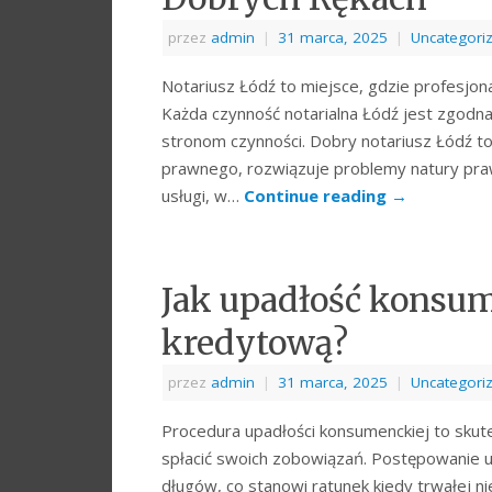
przez
admin
|
31 marca, 2025
|
Uncategori
Notariusz Łódź to miejsce, gdzie profesjona
Każda czynność notarialna Łódź jest zgodn
stronom czynności. Dobry notariusz Łódź to
prawnego, rozwiązuje problemy natury praw
usługi, w…
Continue reading
→
Jak upadłość konsu
kredytową?
przez
admin
|
31 marca, 2025
|
Uncategori
Procedura upadłości konsumenckiej to skute
spłacić swoich zobowiązań. Postępowanie u
długów, co stanowi ratunek kiedy trwałej n