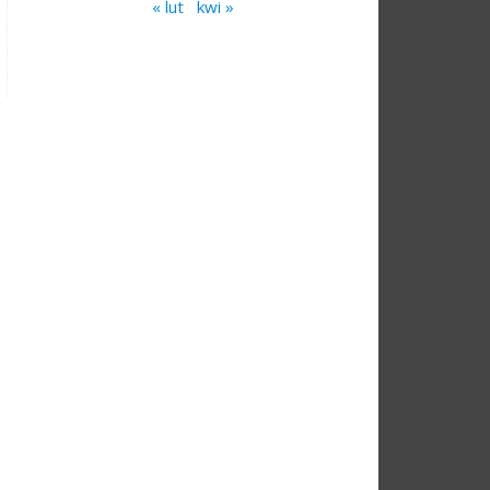
« lut
kwi »