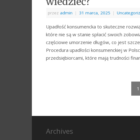
wiedzieć?
przez
admin
|
31 marca, 2025
|
Uncategori
Upadłość konsumencka to skuteczne rozwiąz
które nie są w stanie spłacić swoich zobo
częściowe umorzenie długów, co jest szcz
Procedura upadłości konsumenckiej w Pols
przedsiębiorcami, które mają trudności fi
1
Archives