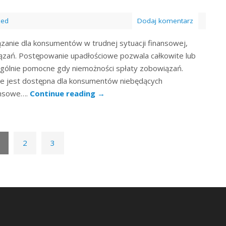
zed
Dodaj komentarz
anie dla konsumentów w trudnej sytuacji finansowej,
wiązań. Postępowanie upadłościowe pozwala całkowite lub
ególnie pomocne gdy niemożności spłaty zobowiązań.
ce jest dostępna dla konsumentów niebędących
nansowe….
Continue reading
→
2
3