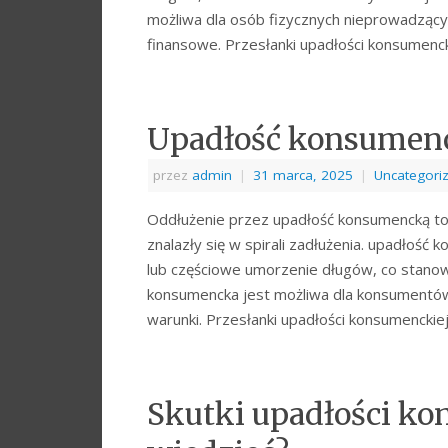
możliwa dla osób fizycznych nieprowadzącyc
finansowe. Przesłanki upadłości konsumen
Upadłość konsumenck
przez
admin
|
31 marca, 2025
|
Uncategori
Oddłużenie przez upadłość konsumencką to 
znalazły się w spirali zadłużenia. upadłoś
lub częściowe umorzenie długów, co stanowi
konsumencka jest możliwa dla konsumentów 
warunki. Przesłanki upadłości konsumencki
Skutki upadłości ko