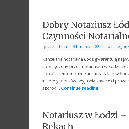
Dobry Notariusz Łód
Czynności Notarialn
przez
admin
|
31 marca, 2025
|
Uncategori
Kancelaria notarialna Łódź gwarantują naj
sporządzony przez notariusza w Łodzi jes
spokój klientom kancelarii notarialnej w Łod
interesy klientów, wyjaśnia zawiłości praw
szeroki…
Continue reading
→
Notariusz w Łodzi 
Rękach