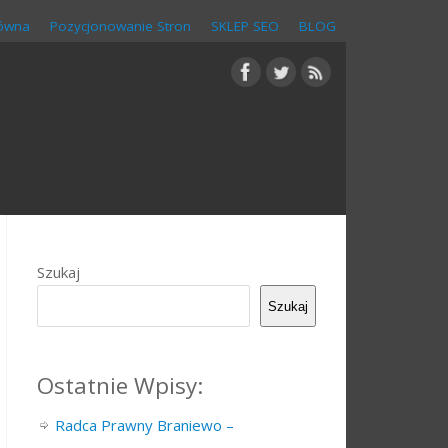
łówna
Pozycjonowanie Stron
SKLEP SEO
BLOG
Szukaj
Szukaj
Ostatnie Wpisy:
Radca Prawny Braniewo –