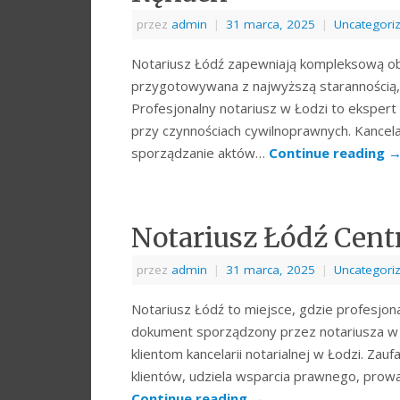
przez
admin
|
31 marca, 2025
|
Uncategori
Notariusz Łódź zapewniają kompleksową obs
przygotowywana z najwyższą starannością, c
Profesjonalny notariusz w Łodzi to eksper
przy czynnościach cywilnoprawnych. Kancelar
sporządzanie aktów…
Continue reading
Notariusz Łódź Cent
przez
admin
|
31 marca, 2025
|
Uncategori
Notariusz Łódź to miejsce, gdzie profesjon
dokument sporządzony przez notariusza w 
klientom kancelarii notarialnej w Łodzi. Zau
klientów, udziela wsparcia prawnego, prow
Continue reading
→