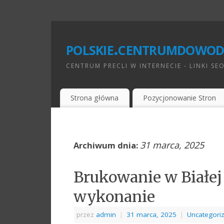
polskie.centrumdowod
CENTRUM PRECLI W INTERNECIE - LINKI SE
Strona główna
Pozycjonowanie Stron
31 marca, 2025
Archiwum dnia:
Brukowanie w Białej 
wykonanie
przez
admin
|
31 marca, 2025
|
Uncategori