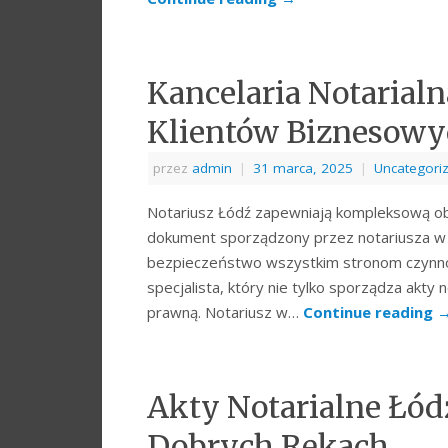
Kancelaria Notarial
Klientów Biznesowy
przez
admin
|
31 marca, 2025
|
Uncategori
Notariusz Łódź zapewniają kompleksową obs
dokument sporządzony przez notariusza w 
bezpieczeństwo wszystkim stronom czynnośc
specjalista, który nie tylko sporządza akty
prawną. Notariusz w…
Continue reading
Akty Notarialne Łó
Dobrych Rękach