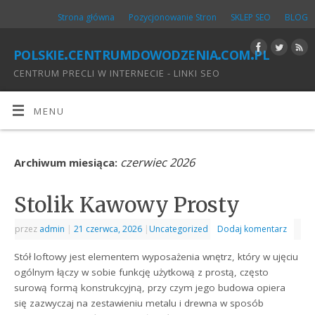
Strona główna
Pozycjonowanie Stron
SKLEP SEO
BLOG
polskie.centrumdowodzenia.com.pl
CENTRUM PRECLI W INTERNECIE - LINKI SEO
MENU
czerwiec 2026
Archiwum miesiąca:
Stolik Kawowy Prosty
przez
admin
|
21 czerwca, 2026
|
Uncategorized
Dodaj komentarz
Stół loftowy jest elementem wyposażenia wnętrz, który w ujęciu
ogólnym łączy w sobie funkcję użytkową z prostą, często
surową formą konstrukcyjną, przy czym jego budowa opiera
się zazwyczaj na zestawieniu metalu i drewna w sposób