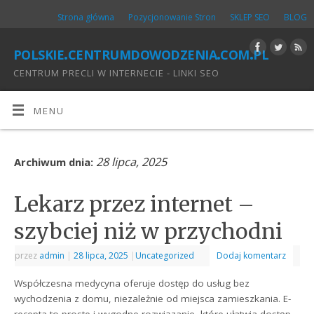
Strona główna
Pozycjonowanie Stron
SKLEP SEO
BLOG
polskie.centrumdowodzenia.com.pl
CENTRUM PRECLI W INTERNECIE - LINKI SEO
MENU
28 lipca, 2025
Archiwum dnia:
Lekarz przez internet –
szybciej niż w przychodni
przez
admin
|
28 lipca, 2025
|
Uncategorized
Dodaj komentarz
Współczesna medycyna oferuje dostęp do usług bez
wychodzenia z domu, niezależnie od miejsca zamieszkania. E-