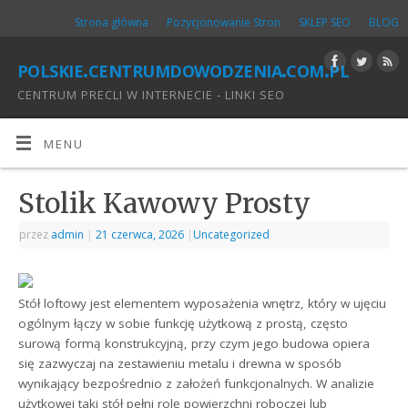
Strona główna
Pozycjonowanie Stron
SKLEP SEO
BLOG
polskie.centrumdowodzenia.com.pl
CENTRUM PRECLI W INTERNECIE - LINKI SEO
MENU
Stolik Kawowy Prosty
przez
admin
|
21 czerwca, 2026
|
Uncategorized
Stół loftowy jest elementem wyposażenia wnętrz, który w ujęciu
ogólnym łączy w sobie funkcję użytkową z prostą, często
surową formą konstrukcyjną, przy czym jego budowa opiera
się zazwyczaj na zestawieniu metalu i drewna w sposób
wynikający bezpośrednio z założeń funkcjonalnych. W analizie
użytkowej taki stół pełni rolę powierzchni roboczej lub