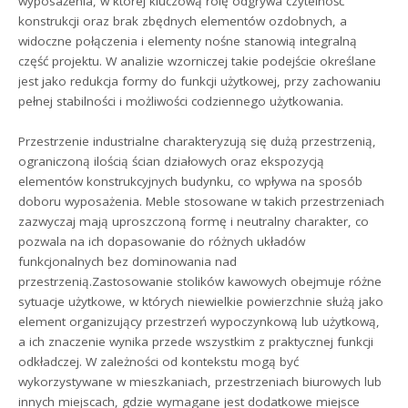
wyposażenia, w której kluczową rolę odgrywa czytelność
konstrukcji oraz brak zbędnych elementów ozdobnych, a
widoczne połączenia i elementy nośne stanowią integralną
część projektu. W analizie wzorniczej takie podejście określane
jest jako redukcja formy do funkcji użytkowej, przy zachowaniu
pełnej stabilności i możliwości codziennego użytkowania.
Przestrzenie industrialne charakteryzują się dużą przestrzenią,
ograniczoną ilością ścian działowych oraz ekspozycją
elementów konstrukcyjnych budynku, co wpływa na sposób
doboru wyposażenia. Meble stosowane w takich przestrzeniach
zazwyczaj mają uproszczoną formę i neutralny charakter, co
pozwala na ich dopasowanie do różnych układów
funkcjonalnych bez dominowania nad
przestrzenią.Zastosowanie stolików kawowych obejmuje różne
sytuacje użytkowe, w których niewielkie powierzchnie służą jako
element organizujący przestrzeń wypoczynkową lub użytkową,
a ich znaczenie wynika przede wszystkim z praktycznej funkcji
odkładczej. W zależności od kontekstu mogą być
wykorzystywane w mieszkaniach, przestrzeniach biurowych lub
innych miejscach, gdzie wymagane jest dodatkowe miejsce