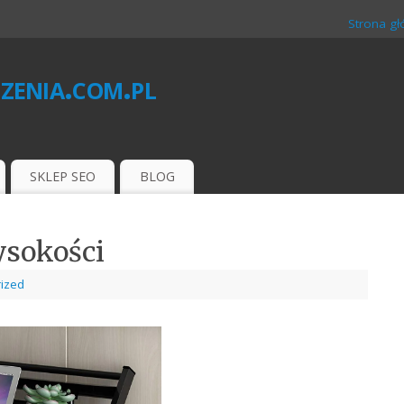
Strona g
zenia.com.pl
O
SKLEP SEO
BLOG
ysokości
ized