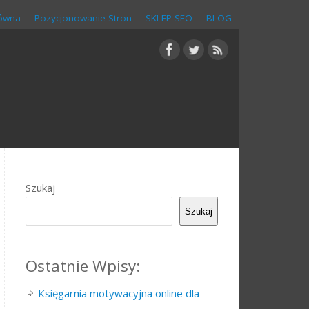
łówna
Pozycjonowanie Stron
SKLEP SEO
BLOG
Szukaj
Szukaj
Ostatnie Wpisy:
Księgarnia motywacyjna online dla