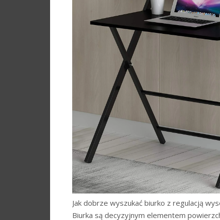
Jak dobrze wyszukać biurko z regulacją wys
Biurka są decyzyjnym elementem powierzchni 