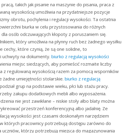
acą, takich jak pisanie na maszynie do pisania, praca z
owaną wysokością umożliwia na przydatniejsze pozycje
my obrotu, pochylenia i regulacji wysokości. Ta ostatnia
wierzchni biurka w celu przystosowania do różnych
 dla osób odczuwających kłopoty z poruszaniem się.
nikiem, który umożliwia na płynny ruch bez żadnego wysiłku
 cechy, które czynią, że są one solidne, to
 i uchwyty na dokumenty.
biurko z regulacją wysokości
enia miejsc siedzących, aby pomieścić rozmaite liczby
rka z regulowaną wysokością razem za pomocą wsporników
e żadne umiejętności stolarskie.
biurko z regulacją
odział grup na podstawie wieku, płci lub stażu pracy.
trzeby zakupu dodatkowych mebli albo wyposażenia.
zenia nie jest zawikłane – niskie stoły albo blaty można
wykreować przestrzeń konferencyjną albo jadalnię. Ze
lacją wysokości jest czasami doskonałym narzędziem
, w których pracownicy potrzebują dostępu zarówno do
dla uczniów, którzy potrzebują miejsca do magazynowania