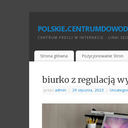
polskie.centrumdowod
CENTRUM PRECLI W INTERNECIE - LINKI SE
Strona główna
Pozycjonowanie Stron
biurko z regulacją w
przez
admin
|
29 stycznia, 2023
|
Uncategor