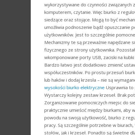
wykorzystywane do czynności związanych z pr
komputerem, czytanie. Więc biurko z regul
siedzące oraz stojące. Mogą to być mechaniz
umożliwia podnoszenie bądź opuszczanie po
użytkowników. Jest to szczególnie pomocne
Mechanizmy te są przeważnie napędzane sil
fizycznego ze strony użytkownika. Pozostałe
wkomponowane porty USB, zaciski na kubki
Bardzo łatwo jest dodatkowo zmienić ustawi
współuczestników. Po prostu przesuń biu
lub haków i dodaj krzesła – nie są wymagan
wysokości
biurko elektryczne
Usprawnia to p
Wystarczy kolejny zestaw krzeseł. Brak po
Zorganizowanie pomocniczych miejsc do sied
praktycznie umieścić między biurkami, aby 
powodu na swoją użytkowość, biurko z regu
pracy. Są szczególnie potrzebne w biurach
stołów, jak i krzeseł. Ponadto są świetne 