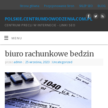
Strona główna
Pozycjonowanie Stron
SKLEP SEO
BLOG
polskie.centrumdowodzenia.com.pl
CENTRUM PRECLI W INTERNECIE - LINKI SEO
MENU
biuro rachunkowe bedzin
przez
admin
|
25 września, 2023
|
Uncategorized