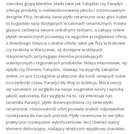
szerokiej grupy klientów. Marki takie jak Tubądzin czy Paradyż
oferują produkty o niekwestionowanej jakości i zróżnicowanym
designie. Flizy, terakota, tanie płytki ceramiczne oraz gres outlet
to bogactwo opcji dostępnych w salonach ceramicznych. Polska
glazura zachwyca swoimi unikalnymi cechami, a zakupy online
płytek ceramicznych pozwalają na wygodne przeglądanie oferty
z dowolnego miejsca. Lokalne oferty, takie jak flizy w Krakowie
czy terakota w Warszawie, są dostępne w sklepach
stacjonarnych, przyciągając klientów poszukujących
autentycznych i regionalnych produktów. Sklepy internetowe, np.
eplytki czy Domino Tubądzin, stawiają na wygodę zakupów
online, co jest szczególnie praktyczne dla osób ceniących sobie
oszczędność czasu. Paradyż My Way to kolekcja, która cieszy
się uznaniem ze względu na swoje oryginalne wzory i wysoką
jakość wykonania. Bez względu na to, czy interesuje nas
ceramika Paradyż, płytki drewnopodobne czy tanie płytki
ceramiczne, różnorodność ofert pozwala znaleźć odpowiednie
rozwiązania do naszych potrzeb. Płytki ceramiczne to nie tylko
praktyczne rozwiązanie wykończeniowe, lecz również ważny
element dekoracyjny, nadający wnętrzom wyjątkowy charakter.