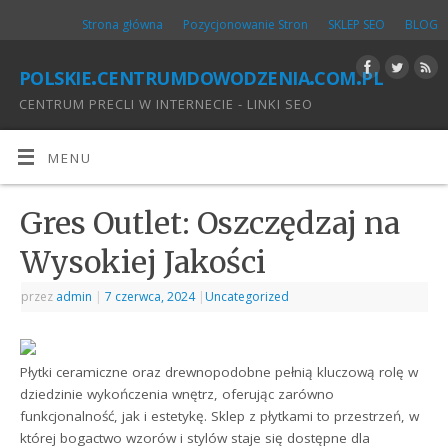
Strona główna
Pozycjonowanie Stron
SKLEP SEO
BLOG
polskie.centrumdowodzenia.com.pl
CENTRUM PRECLI W INTERNECIE - LINKI SEO
MENU
Gres Outlet: Oszczędzaj na
Wysokiej Jakości
przez
admin
|
7 czerwca, 2024
|
Uncategorized
Płytki ceramiczne oraz drewnopodobne pełnią kluczową rolę w
dziedzinie wykończenia wnętrz, oferując zarówno
funkcjonalność, jak i estetykę. Sklep z płytkami to przestrzeń, w
której bogactwo wzorów i stylów staje się dostępne dla