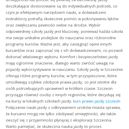
doszkalające dostosowane są do indywidualnych potrzeb, co
czyni je efektywnym narzędziem nauki, a doświadczeni
instruktorzy potrafią skutecznie pomóc w pokonywaniu lęków
oraz zwiększaniu pewności siebie na drodze. Wybór
odpowiedniej szkoły jazdy jest kluczowy, ponieważ każda szkoła
ma swoje unikalne podejście do nauczania oraz różnorodne
programy kursów. Ważne jest, aby zasięgnąć opinii innych
kursantów oraz zapoznać się z ich doświadczeniami, co pozwoli
dokonać właściwego wyboru. Komfort i bezpieczeństwo jazdy
mają ogromne znaczenie, dlatego warto zwrócić uwagę na
pojazdy wykorzystywane w nauczaniu. Szkoły jazdy w Szczecinie
oferują różne programy kursów, w tym przyspieszone, które
umożliwiają szybkie zdobycie prawa jazdy, co jest istotne dla
osób potrzebujących uprawnień w krótkim czasie. Szczecin
przyciąga również osoby z innych regionów, które decydują się
na kursy w lokalnych szkołach jazdy.
kurs prawo jazdy szczecin
Połączenie nauki jazdy z odkrywaniem uroków miasta sprawia,
że kursanci mogą nie tylko zdobywać umiejętności, ale także
cieszyć się z przyjemności płynącej z eksploracji Szczecina.
Warto pamiętać, że skuteczna nauka jazdy to proces