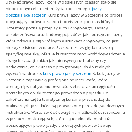
uzyskać prawo jazdy, które w dzisiejszych czasach stało się
nieodłącznym elementem życia codziennego.
jazdy
doszkalające szczecin
Kurs prawa jazdy w Szczecinie to proces
obejmujący zarówno zajęcia teoretyczne, podczas których
uczestnicy poznają przepisy ruchu drogowego, zasady
bezpieczeństwa oraz budowę pojazdów, jak i praktyczne jazdy,
które odbywają się w różnych warunkach drogowych, co jest
niezwykle istotne w nauce. Szczecin, ze względu na swoją
specyfikę miejską, oferuje kursantom możliwość doświadczenia
różnych sytuacji, takich jak intensywny ruch uliczny czy
parkowanie, co skutecznie przygotowuje ich do realnych
wyzwań na drodze.
kurs prawo jazdy szczecin
Szkoły jazdy w
Szczecinie zapewniają profesjonalne instruktaże, które
pomagają w nabywaniu pewności siebie oraz umiejętności
potrzebnych do skutecznego prowadzenia pojazdu. Po
zakończeniu części teoretycznej kursanci przechodzą do
praktycznych jazd, które są prowadzone przez doświadczonych
instruktorów. Warto zwrócić uwagę na możliwość uczestniczenia
w jazdach doszkalających, które są idealne dla osób już
posiadających prawo jazdy, ale chcących poprawić swoje
umiejętności lub poczuć się pewniej za kierownicą. Jazdy