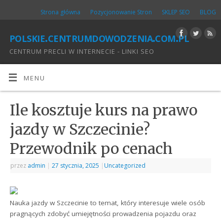
Strona główna
Pozycjonowanie Stron
SKLEP SEO
BLOG
polskie.centrumdowodzenia.com.pl
CENTRUM PRECLI W INTERNECIE - LINKI SEO
MENU
Ile kosztuje kurs na prawo
jazdy w Szczecinie?
Przewodnik po cenach
przez
admin
|
27 stycznia, 2025
|
Uncategorized
Nauka jazdy w Szczecinie to temat, który interesuje wiele osób
pragnących zdobyć umiejętności prowadzenia pojazdu oraz