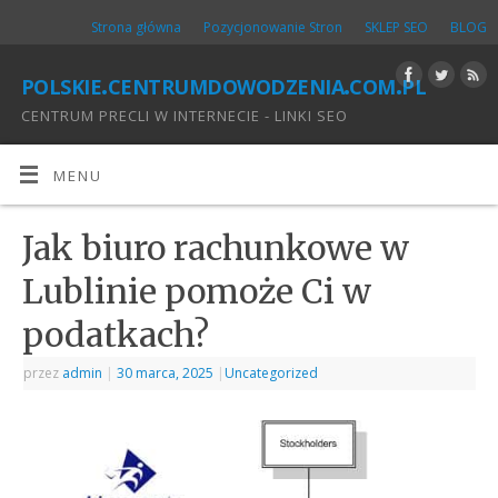
Strona główna
Pozycjonowanie Stron
SKLEP SEO
BLOG
polskie.centrumdowodzenia.com.pl
CENTRUM PRECLI W INTERNECIE - LINKI SEO
MENU
Jak biuro rachunkowe w
Lublinie pomoże Ci w
podatkach?
przez
admin
|
30 marca, 2025
|
Uncategorized