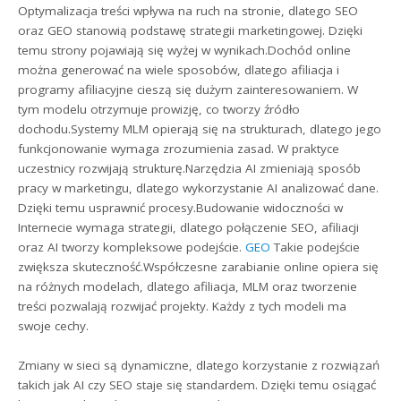
Optymalizacja treści wpływa na ruch na stronie, dlatego SEO
oraz GEO stanowią podstawę strategii marketingowej. Dzięki
temu strony pojawiają się wyżej w wynikach.Dochód online
można generować na wiele sposobów, dlatego afiliacja i
programy afiliacyjne cieszą się dużym zainteresowaniem. W
tym modelu otrzymuje prowizję, co tworzy źródło
dochodu.Systemy MLM opierają się na strukturach, dlatego jego
funkcjonowanie wymaga zrozumienia zasad. W praktyce
uczestnicy rozwijają strukturę.Narzędzia AI zmieniają sposób
pracy w marketingu, dlatego wykorzystanie AI analizować dane.
Dzięki temu usprawnić procesy.Budowanie widoczności w
Internecie wymaga strategii, dlatego połączenie SEO, afiliacji
oraz AI tworzy kompleksowe podejście.
GEO
Takie podejście
zwiększa skuteczność.Współczesne zarabianie online opiera się
na różnych modelach, dlatego afiliacja, MLM oraz tworzenie
treści pozwalają rozwijać projekty. Każdy z tych modeli ma
swoje cechy.
Zmiany w sieci są dynamiczne, dlatego korzystanie z rozwiązań
takich jak AI czy SEO staje się standardem. Dzięki temu osiągać