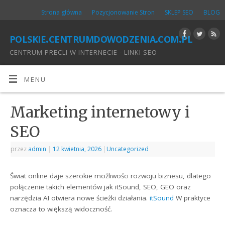
Strona główna
Pozycjonowanie Stron
SKLEP SEO
BLOG
polskie.centrumdowodzenia.com.pl
CENTRUM PRECLI W INTERNECIE - LINKI SEO
MENU
Marketing internetowy i
SEO
przez
admin
|
12 kwietnia, 2026
|
Uncategorized
Świat online daje szerokie możliwości rozwoju biznesu, dlatego
połączenie takich elementów jak itSound, SEO, GEO oraz
narzędzia AI otwiera nowe ścieżki działania.
itSound
W praktyce
oznacza to większą widoczność.