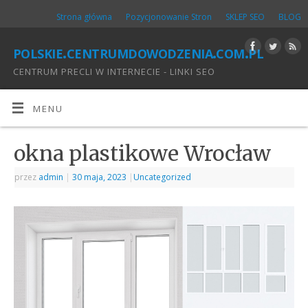
Strona główna
Pozycjonowanie Stron
SKLEP SEO
BLOG
polskie.centrumdowodzenia.com.pl
CENTRUM PRECLI W INTERNECIE - LINKI SEO
MENU
okna plastikowe Wrocław
przez
admin
|
30 maja, 2023
|
Uncategorized