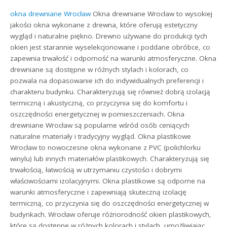
okna drewniane Wrocław
Okna drewniane Wrocław to wysokiej
jakości okna wykonane z drewna, które oferują estetyczny
wygląd i naturalne piękno. Drewno używane do produkcji tych
okien jest starannie wyselekcjonowane i poddane obróbce, co
zapewnia trwałość i odporność na warunki atmosferyczne. Okna
drewniane są dostępne w różnych stylach i kolorach, co
pozwala na dopasowanie ich do indywidualnych preferencji i
charakteru budynku. Charakteryzują się również dobrą izolacją
termiczną i akustyczną, co przyczynia się do komfortu i
oszczędności energetycznej w pomieszczeniach. Okna
drewniane Wrocław są popularne wśród osób ceniących
naturalne materiały i tradycyjny wygląd. Okna plastikowe
Wrocław to nowoczesne okna wykonane z PVC (polichlorku
winylu) lub innych materiałów plastikowych. Charakteryzują się
trwałością, łatwością w utrzymaniu czystości i dobrymi
właściwościami izolacyjnymi. Okna plastikowe są odporne na
warunki atmosferyczne i zapewniają skuteczną izolację
termiczną, co przyczynia się do oszczędności energetycznej w
budynkach. Wrocław oferuje różnorodność okien plastikowych,
które są dostępne w różnych kolorach i stylach, umożliwiając