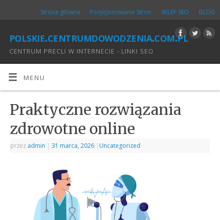
Strona główna
Pozycjonowanie Stron
SKLEP SEO
BLOG
polskie.centrumdowodzenia.com.pl
CENTRUM PRECLI W INTERNECIE - LINKI SEO
MENU
Praktyczne rozwiązania
zdrowotne online
przez
admin
|
31 marca, 2026
|
Uncategorized