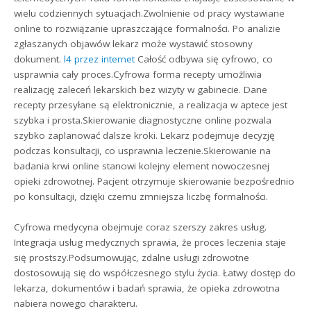
wielu codziennych sytuacjach.Zwolnienie od pracy wystawiane
online to rozwiązanie upraszczające formalności. Po analizie
zgłaszanych objawów lekarz może wystawić stosowny
dokument.
l4 przez internet
Całość odbywa się cyfrowo, co
usprawnia cały proces.Cyfrowa forma recepty umożliwia
realizację zaleceń lekarskich bez wizyty w gabinecie. Dane
recepty przesyłane są elektronicznie, a realizacja w aptece jest
szybka i prosta.Skierowanie diagnostyczne online pozwala
szybko zaplanować dalsze kroki. Lekarz podejmuje decyzję
podczas konsultacji, co usprawnia leczenie.Skierowanie na
badania krwi online stanowi kolejny element nowoczesnej
opieki zdrowotnej. Pacjent otrzymuje skierowanie bezpośrednio
po konsultacji, dzięki czemu zmniejsza liczbę formalności.
Cyfrowa medycyna obejmuje coraz szerszy zakres usług.
Integracja usług medycznych sprawia, że proces leczenia staje
się prostszy.Podsumowując, zdalne usługi zdrowotne
dostosowują się do współczesnego stylu życia. Łatwy dostęp do
lekarza, dokumentów i badań sprawia, że opieka zdrowotna
nabiera nowego charakteru.