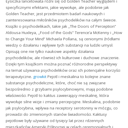
Łysiczka lancetowata różni się od Golden Teacher wyglądem i
specyficznymi efektami, jakie wywołuje, ale podobnie jak
Golden Teacher, jest przedmiotem badań naukowych i
zainteresowania miłośników psychodelików na całym świecie.
Książki o psychodelikach, takie jak „The Doors of Perception”
Aldousa Huxleya, „Food of the Gods” Terence’a McKenny i „How
to Change Your Mind” Michaela Pollana, są cenionymi źródłami
wiedzy o działaniu i wpływie tych substancji na ludzki umysł.
Opisują one nie tylko naukowe aspekty działania
psychodelików, ale również ich kulturowe i duchowe znaczenie.
Dzięki tym książkom można poznać różnorodne perspektywy
na temat używania psychodelików oraz ich potencjalne korzyści
terapeutyczne.
growkit
Pejotl i meskalina to kolejne znane
substancje psychodeliczne, które, choć nie są związane
bezpośrednio z grzybami psylocybinowymi, mają podobne
właściwości. Pejotl to kaktus zawierający meskalinę, która
wywołuje silne wizje i zmiany percepcyjne. Meskalina, podobnie
jak psylocybina, wpływa na receptory serotoniny w mózgu, co
prowadzi do zmienionych stanów świadomości. Kaktusy
pejotlowe były używane od tysięcy lat przez rdzennych
mieszkańców Ameryki Północnej w celach ceremonialnych i