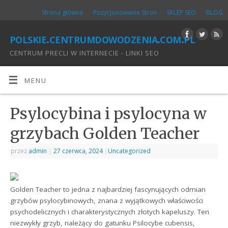
Strona główna
Pozycjonowanie Stron
SKLEP SEO
BLOG
polskie.centrumdowodzenia.com.pl
CENTRUM PRECLI W INTERNECIE - LINKI SEO
MENU
Psylocybina i psylocyna w
grzybach Golden Teacher
przez
admin
|
27 czerwca, 2024
|
Uncategorized
Golden Teacher to jedna z najbardziej fascynujących odmian
grzybów psylocybinowych, znana z wyjątkowych właściwości
psychodelicznych i charakterystycznych złotych kapeluszy. Ten
niezwykły grzyb, należący do gatunku Psilocybe cubensis,