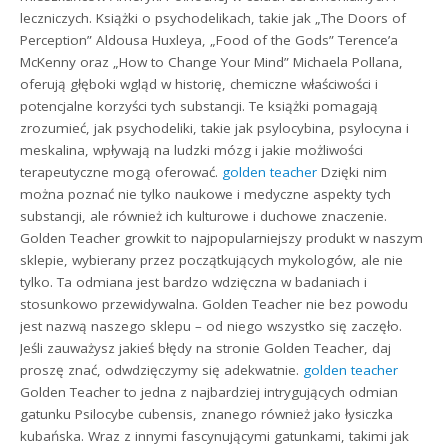
leczniczych. Książki o psychodelikach, takie jak „The Doors of
Perception” Aldousa Huxleya, „Food of the Gods” Terence’a
McKenny oraz „How to Change Your Mind” Michaela Pollana,
oferują głęboki wgląd w historię, chemiczne właściwości i
potencjalne korzyści tych substancji. Te książki pomagają
zrozumieć, jak psychodeliki, takie jak psylocybina, psylocyna i
meskalina, wpływają na ludzki mózg i jakie możliwości
terapeutyczne mogą oferować.
golden teacher
Dzięki nim
można poznać nie tylko naukowe i medyczne aspekty tych
substancji, ale również ich kulturowe i duchowe znaczenie.
Golden Teacher growkit to najpopularniejszy produkt w naszym
sklepie, wybierany przez początkujących mykologów, ale nie
tylko. Ta odmiana jest bardzo wdzięczna w badaniach i
stosunkowo przewidywalna. Golden Teacher nie bez powodu
jest nazwą naszego sklepu – od niego wszystko się zaczęło.
Jeśli zauważysz jakieś błędy na stronie Golden Teacher, daj
proszę znać, odwdzięczymy się adekwatnie.
golden teacher
Golden Teacher to jedna z najbardziej intrygujących odmian
gatunku Psilocybe cubensis, znanego również jako łysiczka
kubańska. Wraz z innymi fascynującymi gatunkami, takimi jak