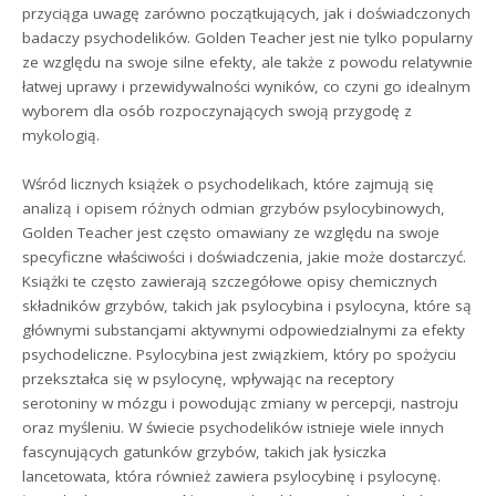
przyciąga uwagę zarówno początkujących, jak i doświadczonych
badaczy psychodelików. Golden Teacher jest nie tylko popularny
ze względu na swoje silne efekty, ale także z powodu relatywnie
łatwej uprawy i przewidywalności wyników, co czyni go idealnym
wyborem dla osób rozpoczynających swoją przygodę z
mykologią.
Wśród licznych książek o psychodelikach, które zajmują się
analizą i opisem różnych odmian grzybów psylocybinowych,
Golden Teacher jest często omawiany ze względu na swoje
specyficzne właściwości i doświadczenia, jakie może dostarczyć.
Książki te często zawierają szczegółowe opisy chemicznych
składników grzybów, takich jak psylocybina i psylocyna, które są
głównymi substancjami aktywnymi odpowiedzialnymi za efekty
psychodeliczne. Psylocybina jest związkiem, który po spożyciu
przekształca się w psylocynę, wpływając na receptory
serotoniny w mózgu i powodując zmiany w percepcji, nastroju
oraz myśleniu. W świecie psychodelików istnieje wiele innych
fascynujących gatunków grzybów, takich jak łysiczka
lancetowata, która również zawiera psylocybinę i psylocynę.