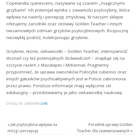
Copelandia cyanescens, nazywane są czasem „magicznymi
grzybami”. Ich potencjał wynika z zawartości psylocybiny, która
wpływa na nastrój i percepcję zmysłową. W naszym sklepie
oferujemy zarodniki oraz zestawy Golden Teacher i innych
niesamowitych odmian grzybów psylocybinowych. Rozpocznij
niezwykłą podróż, kolekcjonując grzybnie.
Grzybnie, teorie, ciekawostki – Golden Teacher, intensywność
doznań czy też potencjalnych doświadczeń – znajduje się na
szczycie razem z Mazatapec i McKennaii. Pragniemy
przypomnieć, że uprawa owocników Psilocybe cubensis oraz
innych gatunków psychoaktywnych jest w Polsce zabroniona
przez prawo. Poniższe informacje mają wyłącznie cel
edukacyjny – przedstawiamy je jako ciekawostkę naukową.
Dodaj do zakładek
Link
.
«
Jak psylocybina wpływa na
Poradnik uprawy Golden
mózg i percepcję
Teacher dla zaawansowanych
»