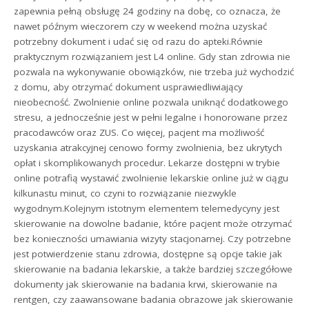
zapewnia pełną obsługę 24 godziny na dobę, co oznacza, że
nawet późnym wieczorem czy w weekend można uzyskać
potrzebny dokument i udać się od razu do apteki.Równie
praktycznym rozwiązaniem jest L4 online. Gdy stan zdrowia nie
pozwala na wykonywanie obowiązków, nie trzeba już wychodzić
z domu, aby otrzymać dokument usprawiedliwiający
nieobecność. Zwolnienie online pozwala uniknąć dodatkowego
stresu, a jednocześnie jest w pełni legalne i honorowane przez
pracodawców oraz ZUS. Co więcej, pacjent ma możliwość
uzyskania atrakcyjnej cenowo formy zwolnienia, bez ukrytych
opłat i skomplikowanych procedur. Lekarze dostępni w trybie
online potrafią wystawić zwolnienie lekarskie online już w ciągu
kilkunastu minut, co czyni to rozwiązanie niezwykle
wygodnym.Kolejnym istotnym elementem telemedycyny jest
skierowanie na dowolne badanie, które pacjent może otrzymać
bez konieczności umawiania wizyty stacjonarnej. Czy potrzebne
jest potwierdzenie stanu zdrowia, dostępne są opcje takie jak
skierowanie na badania lekarskie, a także bardziej szczegółowe
dokumenty jak skierowanie na badania krwi, skierowanie na
rentgen, czy zaawansowane badania obrazowe jak skierowanie