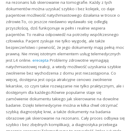
na rezonans lub skierowanie na tomografie. Każdy z tych
dokumentów można uzyskać szybko i bez kolejek, co daje
pacjentowi możliwość natychmiastowego działania w trosce o
zdrowie.To, co jeszcze niedawno wydawało się odległą
przyszłością, dziś funkcjonuje w pełni i realnie wspiera
pacjentów. To realna odpowiedź na potrzeby współczesnego
człowieka. Pacjent zyskuje nie tylko wygodę, ale także
bezpieczeństwo i pewność, że jego dokumenty mają pełną moc
prawną. Nie mniej istotnym elementem usług telemedycznych
jest L4 online.
erecepta
Problemy zdrowotne wymagają
natychmiastowej reakcji, a wtedy możliwość uzyskania szybkie
zwolnienie bez wychodzenia z domu jest niezastąpiona. Co
więcej, dostępna jest opcja atrakcyjne cenowo zwolnienie
lekarskie, co czyni takie rozwiązanie nie tylko praktycznym, ale i
dostępnym dla każdego.Równie popularne staje się
zamówienie dokumentu takiego jak skierowanie na dowolne
badanie. Dzięki telemedycynie można w kilka chwil otrzymać
szybką diagnostykę krwi, a także dokumenty na badania
obrazowe jak skierowanie na rezonans. Cały proces odbywa się
szybko i bez zbędnych komplikacji, a diagnostyka przebiega
znacznie sprawniej.Telemedycyna to przyszłość, która już stała