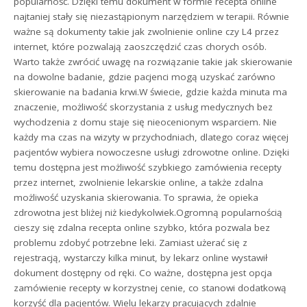
popularność. Dzięki temu dokument w formie recepta online
najtaniej stały się niezastąpionym narzędziem w terapii. Równie
ważne są dokumenty takie jak zwolnienie online czy L4 przez
internet, które pozwalają zaoszczędzić czas chorych osób.
Warto także zwrócić uwagę na rozwiązanie takie jak skierowanie
na dowolne badanie, gdzie pacjenci mogą uzyskać zarówno
skierowanie na badania krwi.W świecie, gdzie każda minuta ma
znaczenie, możliwość skorzystania z usług medycznych bez
wychodzenia z domu staje się nieocenionym wsparciem. Nie
każdy ma czas na wizyty w przychodniach, dlatego coraz więcej
pacjentów wybiera nowoczesne usługi zdrowotne online. Dzięki
temu dostępna jest możliwość szybkiego zamówienia recepty
przez internet, zwolnienie lekarskie online, a także zdalna
możliwość uzyskania skierowania. To sprawia, że opieka
zdrowotna jest bliżej niż kiedykolwiek.Ogromną popularnością
cieszy się zdalna recepta online szybko, która pozwala bez
problemu zdobyć potrzebne leki. Zamiast użerać się z
rejestracją, wystarczy kilka minut, by lekarz online wystawił
dokument dostępny od ręki. Co ważne, dostępna jest opcja
zamówienie recepty w korzystnej cenie, co stanowi dodatkową
korzyść dla pacjentów. Wielu lekarzy pracujących zdalnie