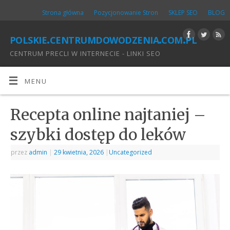
Strona główna
Pozycjonowanie Stron
SKLEP SEO
BLOG
polskie.centrumdowodzenia.com.pl
CENTRUM PRECLI W INTERNECIE - LINKI SEO
MENU
Recepta online najtaniej –
szybki dostęp do leków
przez
admin
|
29 kwietnia, 2026
|
Uncategorized