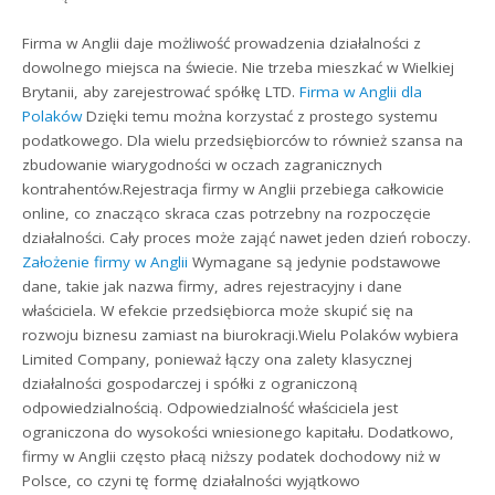
Firma w Anglii daje możliwość prowadzenia działalności z
dowolnego miejsca na świecie. Nie trzeba mieszkać w Wielkiej
Brytanii, aby zarejestrować spółkę LTD.
Firma w Anglii dla
Polaków
Dzięki temu można korzystać z prostego systemu
podatkowego. Dla wielu przedsiębiorców to również szansa na
zbudowanie wiarygodności w oczach zagranicznych
kontrahentów.Rejestracja firmy w Anglii przebiega całkowicie
online, co znacząco skraca czas potrzebny na rozpoczęcie
działalności. Cały proces może zająć nawet jeden dzień roboczy.
Założenie firmy w Anglii
Wymagane są jedynie podstawowe
dane, takie jak nazwa firmy, adres rejestracyjny i dane
właściciela. W efekcie przedsiębiorca może skupić się na
rozwoju biznesu zamiast na biurokracji.Wielu Polaków wybiera
Limited Company, ponieważ łączy ona zalety klasycznej
działalności gospodarczej i spółki z ograniczoną
odpowiedzialnością. Odpowiedzialność właściciela jest
ograniczona do wysokości wniesionego kapitału. Dodatkowo,
firmy w Anglii często płacą niższy podatek dochodowy niż w
Polsce, co czyni tę formę działalności wyjątkowo