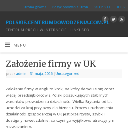
Strona główna
Pozycjonowanie Stron
SKLEP SEO
BLOG
polskie.centrumdowodzenia.com.pl
CENTRUM PRECLI W INTERNECIE - LINKI SEO
MENU
Założenie firmy w UK
przez
admin
|
31 maja, 2026
|
Uncategorized
Założenie firmy w Anglii to krok, na który decyduje się coraz
więcej przedsiębiorców z Polski poszukujących stabilnych
warunków prowadzenia działalności. Wielka Brytania od lat
uchodzi za kraj przyjazny dla biznesu. Proces uruchomienia
działalności gospodarczej w UK jest przejrzysty, szybki i
dostępny nawet zdalnie, co czyni go wyjątkowo atrakcyjnym
rozwiązaniem.