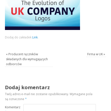
Dodaj do zakładek
Link
.
«
Producent ręczników
Firma w UK
»
składanych dla wymagających
odbiorców
Dodaj komentarz
Twój adres e-mail nie zostanie opublikowany.
Wymagane pola
są oznaczone
*
Komentarz