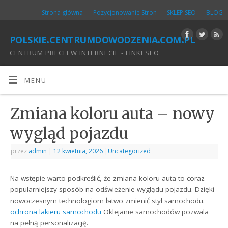
Strona główna
Pozycjonowanie Stron
SKLEP SEO
BLOG
polskie.centrumdowodzenia.com.pl
CENTRUM PRECLI W INTERNECIE - LINKI SEO
MENU
Zmiana koloru auta – nowy
wygląd pojazdu
przez
admin
|
12 kwietnia, 2026
|
Uncategorized
Na wstępie warto podkreślić, że zmiana koloru auta to coraz
popularniejszy sposób na odświeżenie wyglądu pojazdu. Dzięki
nowoczesnym technologiom łatwo zmienić styl samochodu.
ochrona lakieru samochodu
Oklejanie samochodów pozwala
na pełną personalizację.