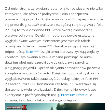
Z drugiej strony, że oklejanie auta folią to rozwiązanie nie tylko
estetyczne, ale również praktyczne. Folia zabezpiecza
powierzchnię pojazdu. Dzięki temu samochód lepiej prezentuje
się przez długi czas.W praktyce szczególną rolę odgrywają folie
PPF. Są to folie ochronne PPF, które tworzą niewidoczną
warstwę ochronną. Dzięki nim auto zachowuje estetyczny
wygląd.Równie ważnym elementem jest trwałość takich
rozwiązań. Folie ochronne PPF charakteryzują się wysoką
odpornością.
folie PPF
Dzięki temu kierowcy zyskują większy
komfort użytkowania auta.Nie można pominąć, że auto-
detailing obejmuje szeroki zakres usług związanych z
pielęgnacją pojazdu. Oprócz oklejania samochodów pozwala
kompleksowo zadbać o auto. Dzięki temu pojazd zyskuje na
wyglądzie.Warto także zauważyć, że usługi takie jak folie PPF
Piaseczno, folie PPF Konstancin czy folie PPF Warszawa są
dostępne w wielu lokalizacjach. Dzięki temu kierowcy łatwo
skorzystać z profesjonalnych usług.
Premium Protekt
To
sprawia, że ochrona lakieru jest wygodniejsza.