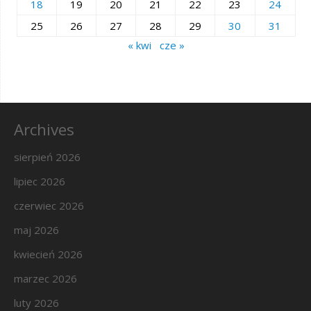
18
19
20
21
22
23
24
25
26
27
28
29
30
31
« kwi
cze »
Archives
sierpień 2026
lipiec 2026
czerwiec 2026
maj 2026
kwiecień 2026
marzec 2026
luty 2026