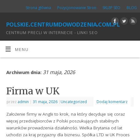
Strona główna
Pozycjonowanie Stron
SKLEP SEO
BLOG
polskie.centrumdowodzenia.com.pl
CENTRUM PRECLI W INTERNECIE - LINKI SEO
MENU
31 maja, 2026
Archiwum dnia:
Firma w UK
przez
admin
|
31 maja, 2026
|
Uncategorized
Dodaj komentarz
Założenie firmy w Anglii to krok, na który decyduje się coraz
więcej przedsiębiorców z Polski poszukujących stabilnych
warunków prowadzenia działalności. Wielka Brytania od lat
uchodzi za kraj przyjazny dla biznesu. Spółka LTD w UK Proces